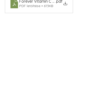
Forever Vitamin C krém 2
.pdf
PDF letöltése • 613KB
Videók
-
Facebook
Megosztás
A fenti termékre minden esetben vonatkozik a
37/2004. (IV. 26.) ESzCsM rendelet az étrend-
kiegészítőkről.
"6. § (2) Az étrend-kiegészítő jelölése,
megjelenítése és reklámozása során tilos a
terméknek betegséget megelőző vagy
gyógyító hatást tulajdonítani, illetve ilyen
tulajdonságra utalni."
Termékinformációk forrása:
www.flpshop.hu
,
Forever Magyarország facebook oldala