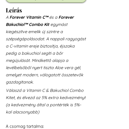
Leírás
A
Forever Vitamin C™
és a
Forever
Bakuchiol™ Combo Kit
egymást
kiegészítve emelik új szintre a
szépségápolásodat. A nappali ragyogást
a C-vitamin ereje biztosítja, éjszaka
pedig a bakuchiol segíti a bőr
megújulását. Mindkettő alapja a
levélbelsőből nyert tiszta Aloe vera gél,
amelyet modern, válogatott összetevők
gazdagítanak.
Válaszd a Vitamin C & Bakuchiol Combo
Kitet, és élvezd az 5% extra kedvezményt
(a kedvezmény által a pontérték is 5%-
kal alacsonyabb)
A csomag tartalma: