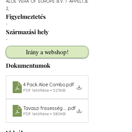
ALOE VERA OF EUROPE B.V.’T APPELTJE
2,
Figyelmeztetés
-
Származási hely
-
Irány a webshop!
Dokumentumok
4 Pack Aloe Combo
.pdf
PDF letöltése • 523KB
Tavaszi frissesség a pohárban berry
.pdf
PDF letöltése • 580KB