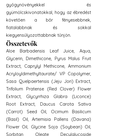
gyógynövényekkel és
gyümölcskivonatokkal, hogy az ébredést
követően a bőr fényesebbnek,
fiatalabbnak és sokkal
kiegyensúlyozottabbnak tűnjön.
Összetevők
Aloe Barbadensis Leaf Juice, Aqua,
Glycerin, Dimethicone, Pyrus Malus Fruit
Extract, Caprylyl Methicone, Ammonium
Acryloyldimethyltaurate/ VP Copolymer,
Sasa Quelpaertensis (Jeju Jori) Extract,
Trifolium Pratense (Red Clover) Flower
Extract, Glycyrrhiza Glabra (Licorice)
Root Extract, Daucus Carota Sativa
(Carrot) Seed Oil, Ocimum Basilicum
(Basil) Oil, Artemisia Pallens (Davana)
Flower Oil, Glycine Soja (Soybean) Oil,
Sorbitan Oleate Decylglucoside