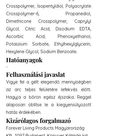
Crosspolymer, Isopentyldiol, Polyacrylate
Crosspolymer-6, Propanediol,
Dimethicone Crosspolymer, Caprylyl
Glycol, Citric Acid, Disodium EDTA,
Ascorbic Acid, Phenoxyethanol,
Potassium Sorbate, Ethylhexylglycerin,
Hexylene Glycol, Sodium Benzoate.
Hatóanyagok
-
Felhasználási javaslat
Vigye fel a gélt elegendő mennyiségben
az arc teljes felületére lefekvés előtt.
Hagyja a bőrön egész éjszaka. Reggel
alaposan öblítse le a kiegyensúlyozott
hatás érdekében.
Kizárólagos forgalmazó
Forever Living Products Magyarország
Kft., 1097 Budapest, Könyves Kálmán krt.