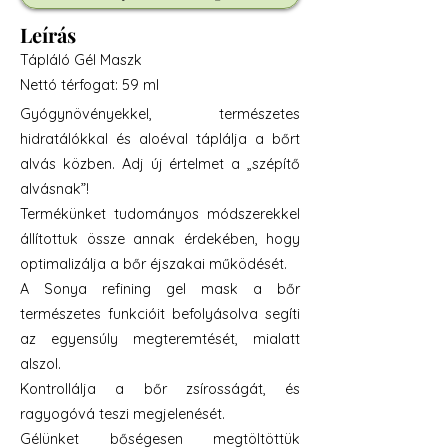
Leírás
Tápláló Gél Maszk
Nettó térfogat: 59 ml
Gyógynövényekkel, természetes
hidratálókkal és aloéval táplálja a bőrt
alvás közben. Adj új értelmet a „szépítő
alvásnak”!
Termékünket tudományos módszerekkel
állítottuk össze annak érdekében, hogy
optimalizálja a bőr éjszakai működését.
A Sonya refining gel mask a bőr
természetes funkcióit befolyásolva segíti
az egyensúly megteremtését, mialatt
alszol.
Kontrollálja a bőr zsírosságát, és
ragyogóvá teszi megjelenését.
Gélünket bőségesen megtöltöttük