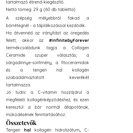
tartalmazó étrend-kiegészítő.
Nettó tömeg: 29 g (60 db tabletta)
A szépség mélyebbről fakad a
bőrrétegnél - a táplálkozással kezdődik.
Ha átvennéd az irányítást az öregedés
felett, akkor az
#infinitebyForever
termékcsaládunk tagja a Collagen
Ceramide szuper választás; a
sárgadinnye-sűrítmény, a fitoceramidok
és a tengeri hal kollagén
szabadalmaztatott keverékét
tartalmazza.
Jó tudni: a C-vitamin hozzájárul a
megfelelő kollagénképződéshez, és ezen
keresztül a bőr normál állapotának,
működésének fenntartásához.
Összetevők
Tengeri
hal
kollagén hidrolizátum
,
C-