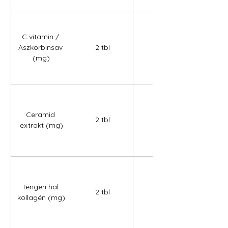
C vitamin / 
Aszkorbinsav 
2 tbl
90,00
(mg)
Ceramid 
2 tbl
31,50
extrakt (mg)
Tengeri hal 
2 tbl
847,00
kollagén (mg)