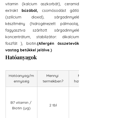
vitamin (kalcium aszkorbát), ceramid
extrakt
búzából,
csomósodást gátló
(szilícium dioxid), sárgadinnyelé
készítmény (hidrogénezett pálmaolaj,
fagyasztva szárított sárgadinnyelé
koncentrátum, stabilizátor: dikalcium
foszfát ), biotin.
(Allergén összetevők
vastag betűkkel jelölve.)
Hatóanyagok
Hatóanyag/m
Mennyi 
Mennyi 
ennyiség
termékben?
hatóanyag?
B7 vitamin / 
2 tbl
30,00
Biotin (µg)