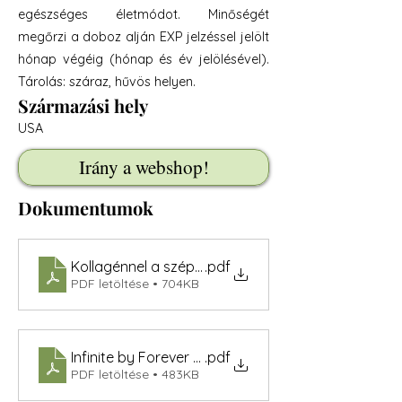
egészséges életmódot. Minőségét
megőrzi a doboz alján EXP jelzéssel jelölt
hónap végéig (hónap és év jelölésével).
Tárolás: száraz, hűvös helyen.
Származási hely
USA
Irány a webshop!
Dokumentumok
Kollagénnel a szépségért
.pdf
PDF letöltése • 704KB
Infinite by Forever Collagen
.pdf
PDF letöltése • 483KB