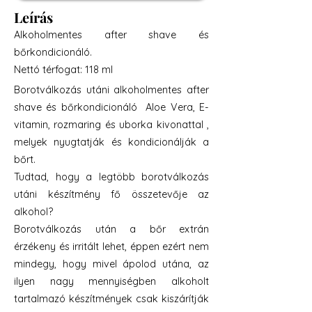
Leírás
Alkoholmentes after shave és
bőrkondicionáló.
Nettó térfogat: 118 ml
Borotválkozás utáni alkoholmentes after
shave és bőrkondicionáló Aloe Vera, E-
vitamin, rozmaring és uborka kivonattal ,
melyek nyugtatják és kondicionálják a
bőrt.
Tudtad, hogy a legtöbb borotválkozás
utáni készítmény fő összetevője az
alkohol?
Borotválkozás után a bőr extrán
érzékeny és irritált lehet, éppen ezért nem
mindegy, hogy mivel ápolod utána, az
ilyen nagy mennyiségben alkoholt
tartalmazó készítmények csak kiszárítják