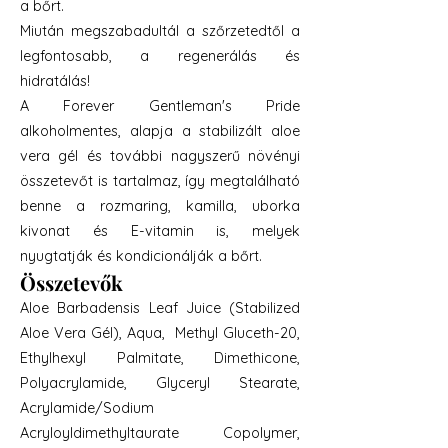
a bőrt.
Miután megszabadultál a szőrzetedtől a
legfontosabb, a regenerálás és
hidratálás!
A Forever Gentleman's Pride
alkoholmentes, alapja a stabilizált aloe
vera gél és további nagyszerű növényi
összetevőt is tartalmaz, így megtalálható
benne a rozmaring, kamilla, uborka
kivonat és E-vitamin is, melyek
nyugtatják és kondicionálják a bőrt.
Összetevők
Aloe Barbadensis Leaf Juice (Stabilized
Aloe Vera Gél), Aqua, Methyl Gluceth-20,
Ethylhexyl Palmitate, Dimethicone,
Polyacrylamide, Glyceryl Stearate,
Acrylamide/Sodium
Acryloyldimethyltaurate Copolymer,