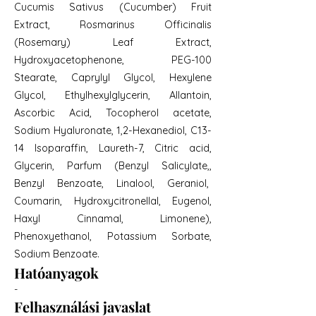
Cucumis Sativus (Cucumber) Fruit
Extract, Rosmarinus Officinalis
(Rosemary) Leaf Extract,
Hydroxyacetophenone, PEG-100
Stearate, Caprylyl Glycol, Hexylene
Glycol, Ethylhexylglycerin, Allantoin,
Ascorbic Acid, Tocopherol acetate,
Sodium Hyaluronate, 1,2-Hexanediol, C13-
14 Isoparaffin, Laureth-7, Citric acid,
Glycerin, Parfum (Benzyl Salicylate,,
Benzyl Benzoate, Linalool, Geraniol,
Coumarin, Hydroxycitronellal, Eugenol,
Haxyl Cinnamal, Limonene),
Phenoxyethanol, Potassium Sorbate,
Sodium Benzoate.
Hatóanyagok
-
Felhasználási javaslat