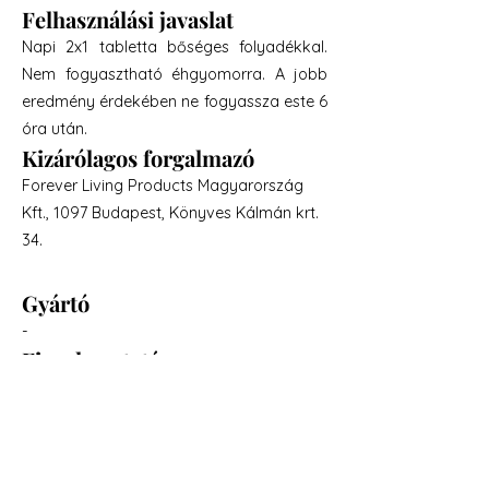
Felhasználási javaslat
Napi 2x1 tabletta bőséges folyadékkal.
Nem fogyasztható éhgyomorra. A jobb
eredmény érdekében ne fogyassza este 6
óra után.
Kizárólagos forgalmazó
Forever Living Products Magyarország
Kft., 1097 Budapest, Könyves Kálmán krt.
34.
Gyártó
-
Figyelmeztetés
A felhasználási javaslatban megadott
mennyiséget ne lépje túl. A termék
kisgyermekek elől elzárva tartandó..A
napi adag 87 mg koffeint tartalmaz.Az