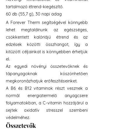
tartalmazó étrend-kiegészítő.
60 db (55,7 g), 30 napi adag
A Forever Therm segítségével könnyebb
lehet megtalálnunk az egészséges,
csökkentett kalóriájú étrend és az
edzések közötti összhangot, így a
kitűzött céljainkat is könnyebben érhetjük
el.
Az egyedi növényi összetevőknek és
tápanyagoknak köszönhetően
megkoronázhatjuk erőfeszítéseinket.
A B6 és B12 vitaminok részt vesznek a
normál energiatermelő anyagcsere
folyamatokban, a C-vitamin hozzájárul a
sejtek oxidatív stresszel szembeni
védelméhez.
Összetevők