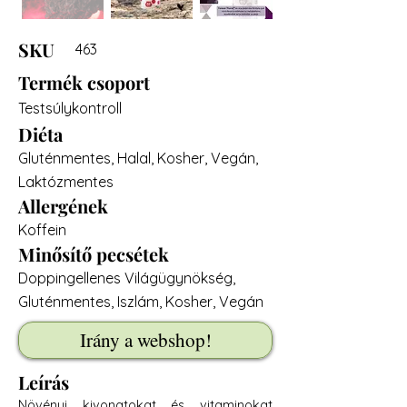
SKU
463
Termék csoport
Testsúlykontroll
Diéta
Gluténmentes, Halal, Kosher, Vegán,
Laktózmentes
Allergének
Koffein
Minősítő pecsétek
Doppingellenes Világügynökség,
Gluténmentes, Iszlám, Kosher, Vegán
Irány a webshop!
Leírás
Növényi kivonatokat és vitaminokat