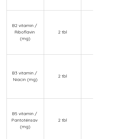
B2 vitamin / 
Riboflavin 
2 tbl
1,40
(mg)
B3 vitamin / 
2 tbl
10,00
Niacin (mg)
B5 vitamin / 
Pantoténsav 
2 tbl
6,00
(mg)