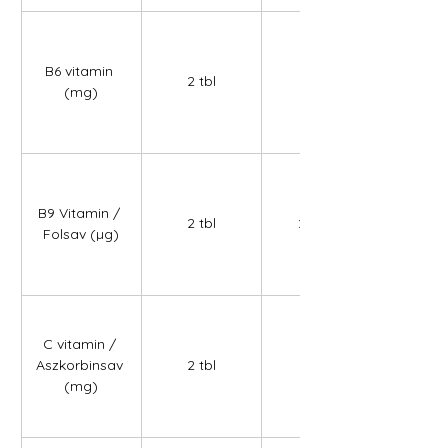
B6 vitamin 
2 tbl
1,30
(mg)
B9 Vitamin / 
2 tbl
200,00
Folsav (µg)
C vitamin / 
Aszkorbinsav 
2 tbl
75,00
(mg)