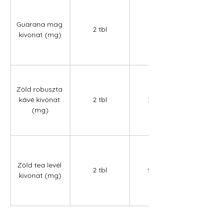
Guarana mag 
2 tbl
272,00
kivonat (mg)
Zöld robuszta 
kávé kivonat 
2 tbl
230,00
(mg)
Zöld tea levél 
2 tbl
540,00
kivonat (mg)