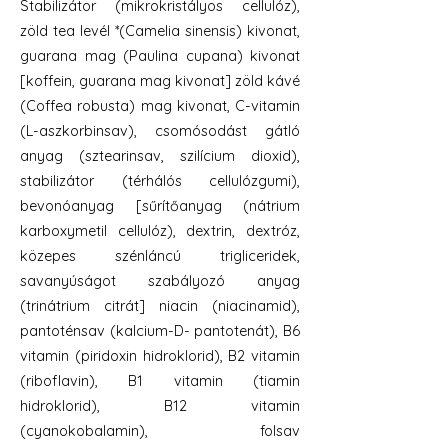
Stabilizátor (mikrokristályos cellulóz),
zöld tea levél *(Camelia sinensis) kivonat,
guarana mag (Paulina cupana) kivonat
[koffein, guarana mag kivonat] zöld kávé
(Coffea robusta) mag kivonat, C-vitamin
(L-aszkorbinsav), csomósodást gátló
anyag (sztearinsav, szilícium dioxid),
stabilizátor (térhálós cellulózgumi),
bevonóanyag [sűrítőanyag (nátrium
karboxymetil cellulóz), dextrin, dextróz,
közepes szénláncú trigliceridek,
savanyúságot szabályozó anyag
(trinátrium citrát] niacin (niacinamid),
pantoténsav (kalcium-D- pantotenát), B6
vitamin (piridoxin hidroklorid), B2 vitamin
(riboflavin), B1 vitamin (tiamin
hidroklorid), B12 vitamin
(cyanokobalamin), folsav