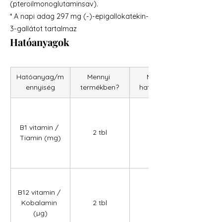
(pteroilmonoglutaminsav).
* A napi adag 297 mg (-)-epigallokatekin-
3-gallátot tartalmaz
Hatóanyagok
Hatóanyag/m
Mennyi 
Mennyi 
ennyiség
termékben?
hatóanyag?
B1 vitamin / 
2 tbl
1,00
Tiamin (mg)
B12 vitamin / 
Kobalamin 
2 tbl
2,40
(µg)