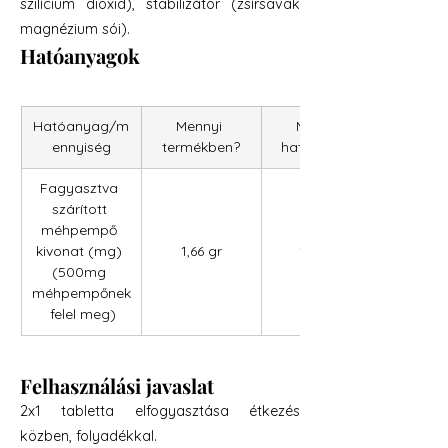
szilícium dioxid), stabilizátor (zsírsavak
magnézium sói).
Hatóanyagok
Hatóanyag/m
Mennyi 
Mennyi 
ennyiség
termékben?
hatóanyag?
Fagyasztva 
szárított 
méhpempő 
kivonat (mg) 
1,66 gr
150,00
(500mg 
méhpempőnek
 felel meg)
Felhasználási javaslat
2x1 tabletta elfogyasztása étkezés
közben, folyadékkal.