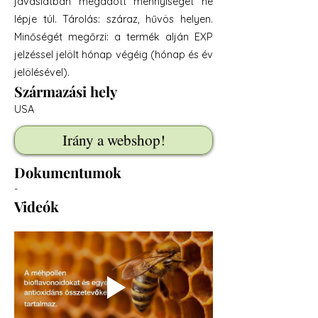
javaslatban megadott mennyiséget ne
lépje túl. Tárolás: száraz, hűvös helyen.
Minőségét megőrzi: a termék alján EXP
jelzéssel jelölt hónap végéig (hónap és év
jelölésével).
Származási hely
USA
Irány a webshop!
Dokumentumok
-
Videók