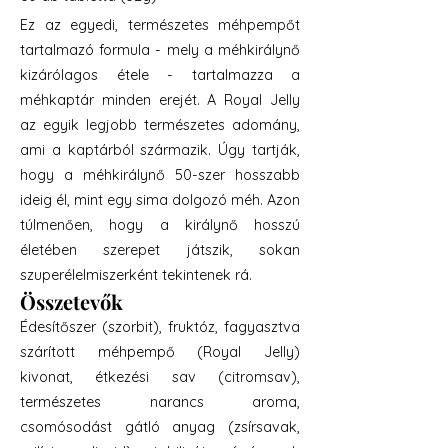
Ez az egyedi, természetes méhpempőt
tartalmazó formula - mely a méhkirálynő
kizárólagos étele - tartalmazza a
méhkaptár minden erejét. A Royal Jelly
az egyik legjobb természetes adomány,
ami a kaptárból származik. Úgy tartják,
hogy a méhkirálynő 50-szer hosszabb
ideig él, mint egy sima dolgozó méh. Azon
túlmenően, hogy a királynő hosszú
életében szerepet játszik, sokan
szuperélelmiszerként tekintenek rá.
Összetevők
Édesítőszer (szorbit), fruktóz, fagyasztva
szárított méhpempő (Royal Jelly)
kivonat, étkezési sav (citromsav),
természetes narancs aroma,
csomósodást gátló anyag (zsírsavak,