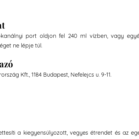
at
análnyi port oldjon fel 240 ml vízben, vagy egyéb
et ne lépje túl.
mazó
szág Kft., 1184 Budapest, Nefelejcs u. 9-11.
ettesíti a kiegyensúlyozott, vegyes étrendet és az 