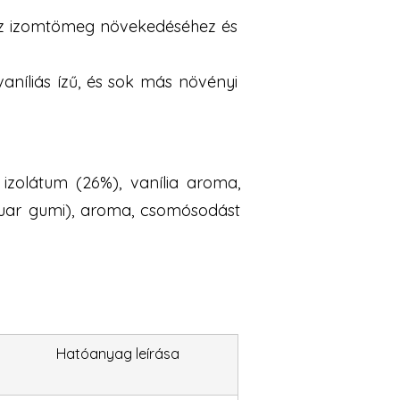
 az izomtömeg növekedéséhez és
aníliás ízű, és sok más növényi
 izolátum (26%), vanília aroma,
 (guar gumi), aroma, csomósodást
Hatóanyag leírása