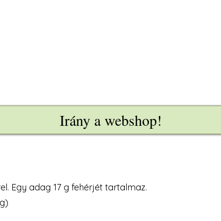
Irány a webshop!
l. Egy adag 17 g fehérjét tartalmaz.
ag)