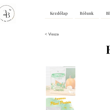
Kezdőlap
Rólunk
B
< Vissza