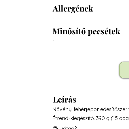
Allergének
-
Minősítő pecsétek
-
Leírás
Növényi fehérjepor édesítőszerre
Étrend-kiegészítő. 390 g (15 ad
🤓Tudtad?