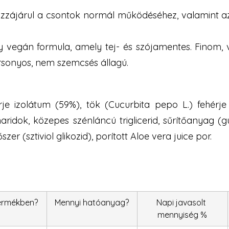
hozzájárul a csontok normál működéséhez, valamint
 vegán formula, amely tej- és szójamentes. Finom, v
ársonyos, nem szemcsés állagú.
je izolátum (59%), tök (Cucurbita pepo L.) fehérje
haridok, közepes szénláncú triglicerid, sűrítőanyag
er (sztiviol glikozid), porított Aloe vera juice por.
ermékben?
Mennyi hatóanyag?
Napi javasolt 
mennyiség %