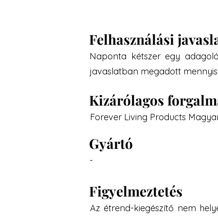
Felhasználási javasl
Naponta kétszer egy adagolók
javaslatban megadott mennyiség
Kizárólagos forgal
Forever Living Products Magyaror
Gyártó
-
Figyelmeztetés
Az étrend-kiegészítő nem hely