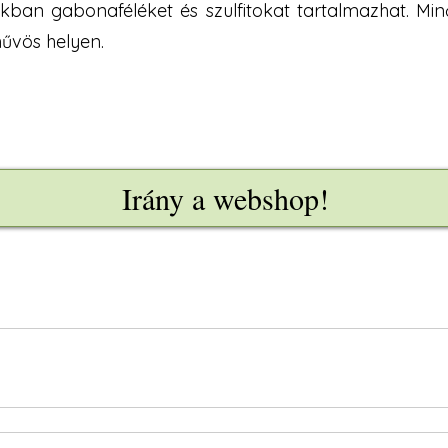
kban gabonaféléket és szulfitokat tartalmazhat. Min
hűvös helyen.
Irány a webshop!