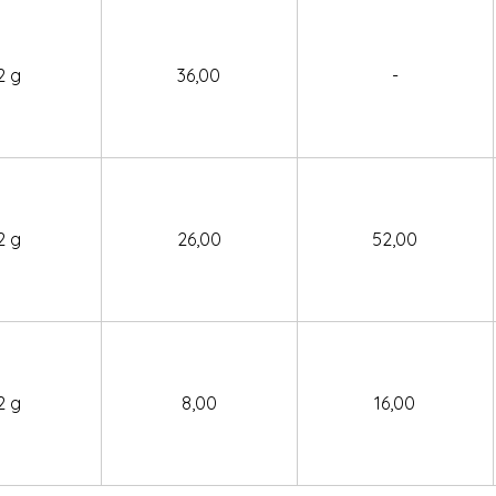
2 g
36,00
-
2 g
26,00
52,00
2 g
8,00
16,00