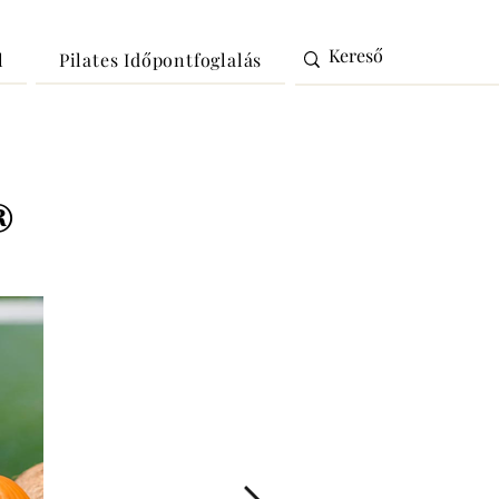
l
Pilates Időpontfoglalás
®