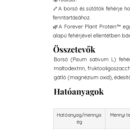
🦴A borsó és sütőtök fehérje 
fenntartásához.
🌿A Forever Plant Protein™ egy
alapú fehérjével ellentétben b
Összetevők
Borsó (Pisum sativum L) fehér
maltodextrin, fruktooligoszacc
gátló (magnézium oxid), édesítősz
Hatóanyagok
Hatóanyag/mennyis
Mennyi t
ég