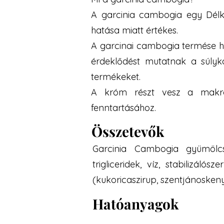
A garcinia cambogia egy Délk
hatása miatt értékes.
A garcinai cambogia termése hi
érdeklődést mutatnak a súlyko
termékeket.
A króm részt vesz a makro
fenntartásához.
Összetevők
Garcinia Cambogia gyümölcski
trigliceridek, víz, stabilizálós
(kukoricaszirup, szentjánosken
Hatóanyagok