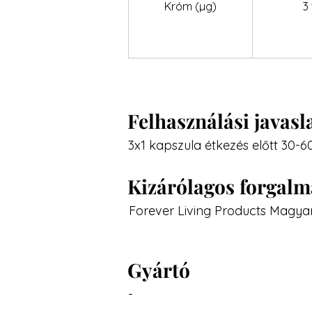
Króm (µg)
3 
Felhasználási javasl
3x1 kapszula étkezés előtt 30-6
Kizárólagos forgal
Forever Living Products Magyar
Gyártó
-