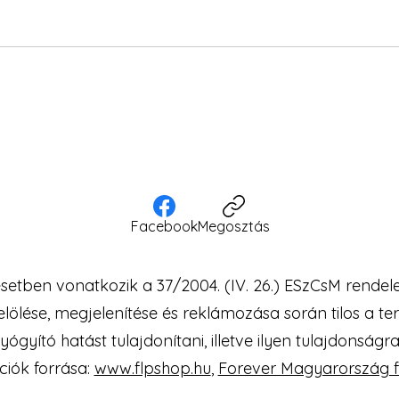
Facebook
Megosztás
setben vonatkozik a 37/2004. (IV. 26.) ESzCsM rendelet
ő jelölése, megjelenítése és reklámozása során tilos 
ógyító hatást tulajdonítani, illetve ilyen tulajdonságra 
iók forrása:
www.flpshop.hu
,
Forever Magyarország 