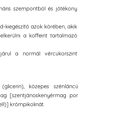
náris szempontból és jótékony
d-kiegészítő azok körében, akik
lkerülni a koffeint tartalmazó
rul a normál vércukorszint
(glicerin), közepes szénláncú
anyag [szentjánoskenyérmag por
l)] krómpikolinát.