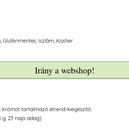
 Gluténmentes, Iszlám, Kosher
Irány a webshop!
 krómot tartalmazó étrend-kiegészítő.
1 g; 23 napi adag)