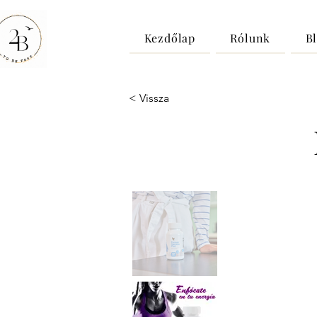
Kezdőlap
Rólunk
B
< Vissza