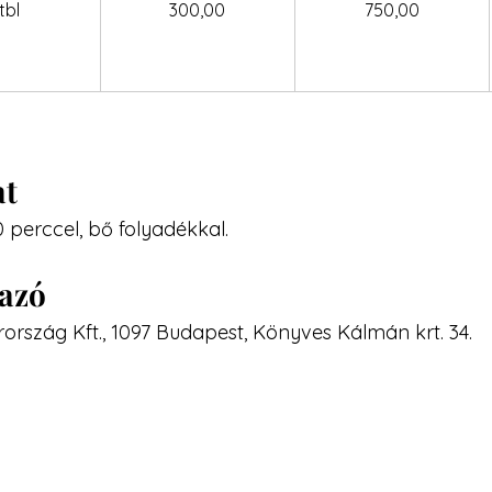
tbl
300,00
750,00
at
0 perccel, bő folyadékkal.
mazó
ország Kft., 1097 Budapest, Könyves Kálmán krt. 34.