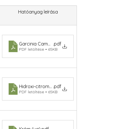
Hatóanyag leírása
Garcinia Cambogia kivonat
.pdf
PDF letöltése • 65KB
Hidroxi-citromsav (HCA) (mg)
.pdf
PDF letöltése • 65KB