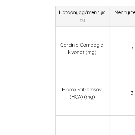
Hatóanyag/mennyis
Mennyi t
ég
Garcinia Cambogia 
3 
kivonat (mg)
Hidroxi-citromsav 
3 
(HCA) (mg)