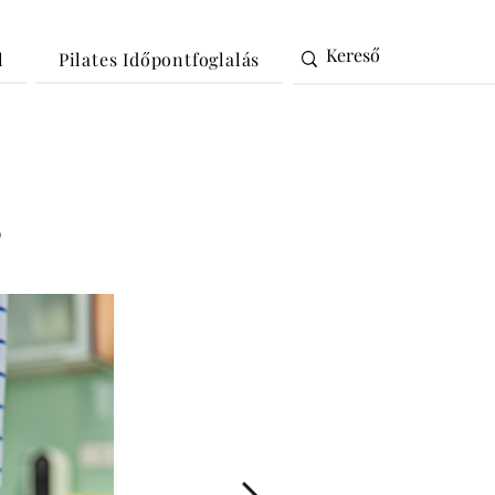
l
Pilates Időpontfoglalás
s