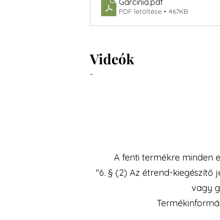
Garcinia
.pdf
PDF letöltése • 467KB
Videók
-
A fenti termékre minden e
"6. § (2) Az étrend-kiegészít
vagy gy
Termékinformác