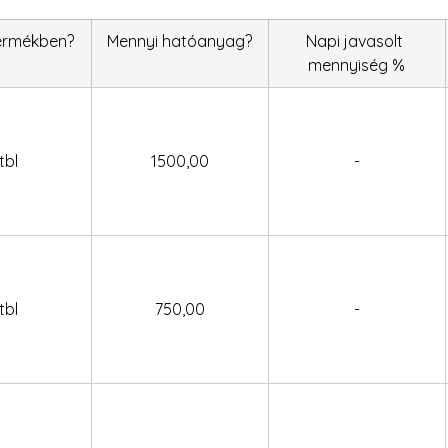
ermékben?
Mennyi hatóanyag?
Napi javasolt 
mennyiség %
tbl
1500,00
-
tbl
750,00
-