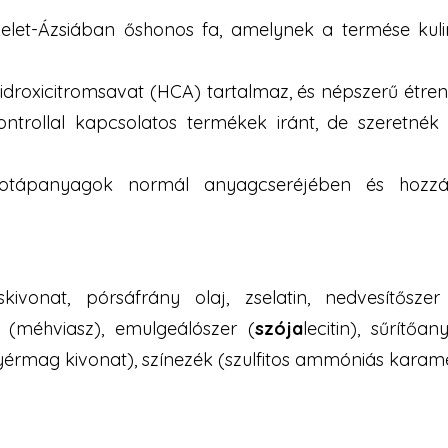
elet-Ázsiában őshonos fa, amelynek a termése kuli
droxicitromsavat (HCA) tartalmaz, és népszerű étren
ntrollal kapcsolatos termékek iránt, de szeretnék e
tápanyagok normál anyagcseréjében és hozzájá
vonat, pórsáfrány olaj, zselatin, nedvesítőszer 
zer (méhviasz), emulgeálószer (
szója
lecitin), sűrítő
yérmag kivonat), színezék (szulfitos ammóniás karamel