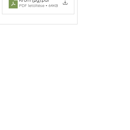
Króm (µg)
.pdf
PDF letöltése • 64KB