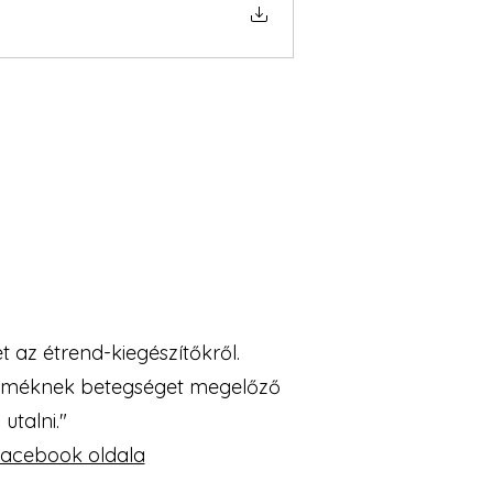
 az étrend-kiegészítőkről.
a terméknek betegséget megelőző
utalni."
facebook oldala