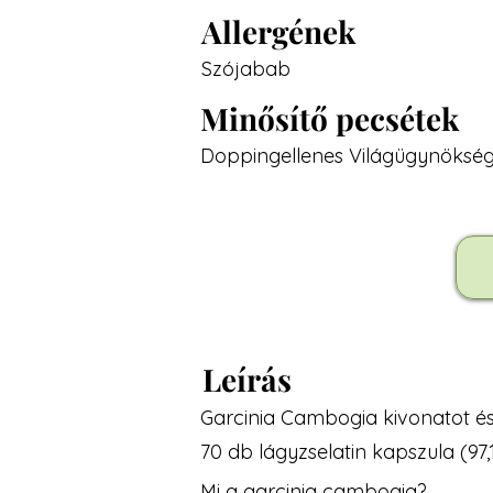
Allergének
Szójabab
Minősítő pecsétek
Doppingellenes Világügynökség,
Leírás
Garcinia Cambogia kivonatot és
70 db lágyzselatin kapszula (97,
Mi a garcinia cambogia?