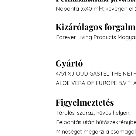
Naponta 3x40 ml-t keverjen el
Kizárólagos forgal
Forever Living Products Magyar
Gyártó
4751 XJ OUD GASTEL THE NE
ALOE VERA OF EUROPE B.V.’T A
Figyelmeztetés
Tárolás: száraz, hűvös helyen.
Felbontás után hűtőszekrényben
Minőségét megőrzi a csomagolás 