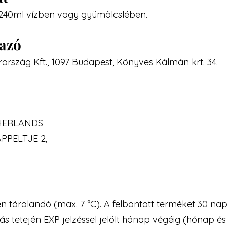
 240ml vízben vagy gyümölcslében.
mazó
ország Kft., 1097 Budapest, Könyves Kálmán krt. 34.
THERLANDS
PPELTJE 2,
 tárolandó (max. 7 °C). A felbontott terméket 30 napo
tetején EXP jelzéssel jelölt hónap végéig (hónap és é