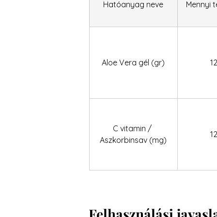
Hatóanyag neve
Mennyi 
Aloe Vera gél (gr)
1
C vitamin / 
1
Aszkorbinsav (mg)
Felhasználási javasl