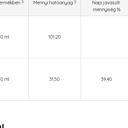
termékben ?
Mennyi hatóanyag ?
Napi javasolt 
mennyiség %
20 ml
101,20
20 ml
31,50
39,40
at