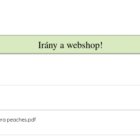
Irány a webshop!
era peaches
.pdf