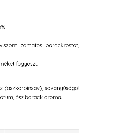
,5%
viszont zamatos barackrostot,
rméket fogyaszd
áns (aszkorbinsav), savanyúságot
trátum, őszibarack aroma.