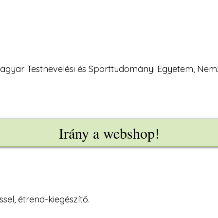
 Magyar Testnevelési és Sporttudományi Egyetem, Ne
Irány a webshop!
sel, étrend-kiegészítő.