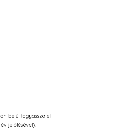
n belül fogyassza el.
v jelölésével).