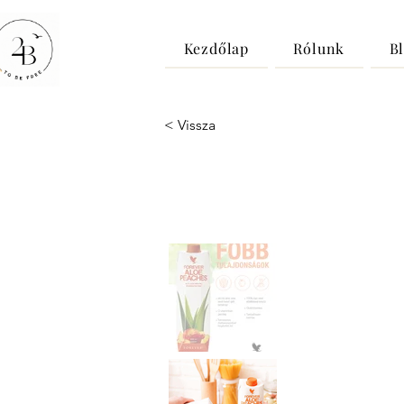
Kezdőlap
Rólunk
B
< Vissza