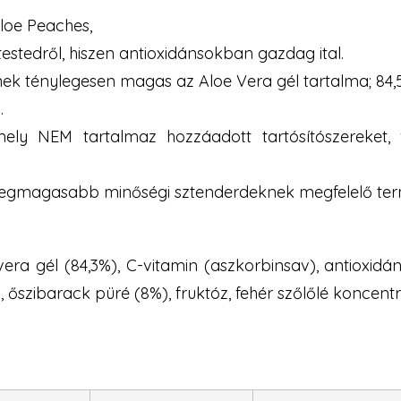
Aloe Peaches,
estedről, hiszen antioxidánsokban gazdag ital.
ynek ténylegesen magas az Aloe Vera gél tartalma; 84
.
mely NEM tartalmaz hozzáadott tartósítószereket, 
 a legmagasabb minőségi sztenderdeknek megfelelő te
 vera gél (84,3%), C-vitamin (aszkorbinsav), antioxid
 őszibarack püré (8%), fruktóz, fehér szőlőlé koncen