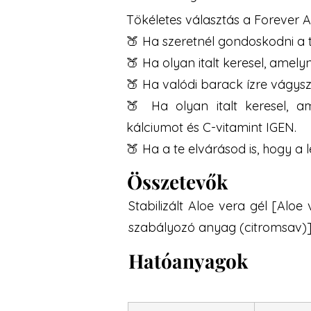
Tökéletes választás a Forever 
🍑 Ha szeretnél gondoskodni a t
🍑 Ha olyan italt keresel, amel
🍑 Ha valódi barack ízre vágysz
🍑 Ha olyan italt keresel, a
kálciumot és C-vitamint IGEN.
🍑 Ha a te elvárásod is, hogy
Összetevők
Stabilizált Aloe vera gél [Aloe
szabályozó anyag (citromsav)],
Hatóanyagok