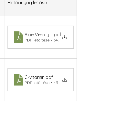
Hatóanyag leírása
Aloe Vera gél (gr)
.pdf
PDF letöltése • 64KB
C-vitamin
.pdf
PDF letöltése • 43KB