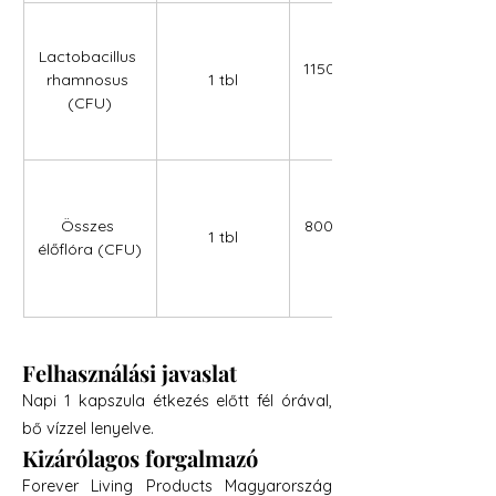
Lactobacillus 
1150000000,0
rhamnosus 
1 tbl
0
(CFU)
Összes 
8000000000,
1 tbl
élőflóra (CFU)
00
Felhasználási javaslat
Napi 1 kapszula étkezés előtt fél órával,
bő vízzel lenyelve.
Kizárólagos forgalmazó
Forever Living Products Magyarország