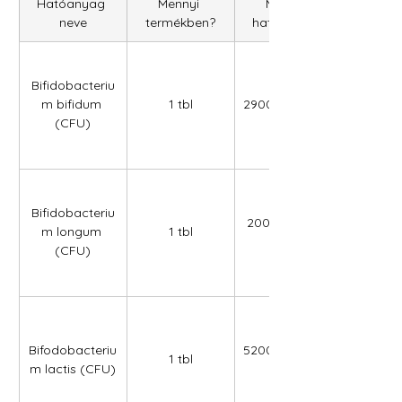
Hatóanyag 
Mennyi 
Mennyi 
neve
termékben?
hatóanyag?
Bifidobacteriu
m bifidum 
1 tbl
290000000,00
(CFU)
Bifidobacteriu
200000000,0
m longum 
1 tbl
0
(CFU)
Bifodobacteriu
5200000000,0
1 tbl
m lactis (CFU)
0