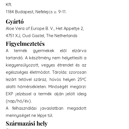
Kft.
1184 Budapest, Nefelejcs u. 9-11.
Gyártó
Aloe Vera of Europe B. V., Het Appeltje 2,
4751 XJ, Oud Gastel, The Netherlands
Figyelmeztetés
A termék gyermekek elől elzárva
tartandó. A készítmény nem helyettesíti a
kiegyensúlyozott, vegyes étrendet és az
egészséges életmódot. Tárolás: szorosan
lezárt tetővel száraz, hűvös helyen 25ºC
alatti hőmérsékleten. Minőségét megőrzi:
EXP jelzéssel a termék alján jelölt ideig
(nap/hó/év).
A felhasználási javaslatban megadott
mennyiséget ne lépje túl.
Származási hely