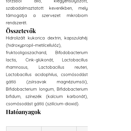
törzsből álló, kiegyensúlyozott,
szabadalmaztatott keverékben, mely
támogatja a szervezet mikrobiom
rendszerét.
Összetevők
Hidrolizált kukorica dextrin, kapszulahéj
(hidroxypropil–metilcellulóz),
fruktooligoszacharid, Bifodobacterium
lactis, Cink-glükonát, Lactobacillus
rhamnosus, Lactobacillus reuteri,
Lactobacillus acidophilus, csomósodást
gátló (zsírsavak magnéziumsói),
Bifidobacterium longum, Bifidobacterium
bifidum, színezék (kalcium karbonát),
csomósodást gátló (szilícium-dioxid).
Hatóanyagok