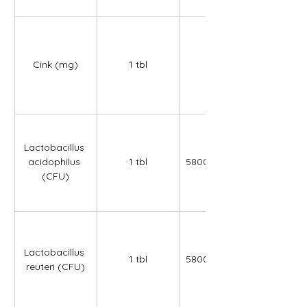
Cink (mg)
1 tbl
2,50
Lactobacillus 
acidophilus 
1 tbl
580000000,00
(CFU)
Lactobacillus 
1 tbl
580000000,00
reuteri (CFU)