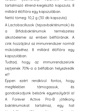
tartalmazó étrend-kiegészítő kapszula. 8
milliárd élőflóra egy kapszulában.
Nettó tömeg: 10,2 g (30 db kapszula)
A Lactobacillusok (tejsavbaktériumok) és
a Bifidobaktériumok természetes
alkotóelemei az emberi bélflórának. A
cink hozzájárul az immunrendszer normál
működéséhez. 8 milliárd élőflóra egy
kapszulában.
Tudtad, hogy az immunrendszerünk
sejtjeinek 70%-a a bélfalban helyezkedik
el?
Éppen ezért rendkívül fontos, hogy
megfelelően támogassuk, és
gondoskodjunk belsőnk egyensúlyáról is!
A Forever Active Pro-B jótékony
baktériumokat tartalmaz, egy hat