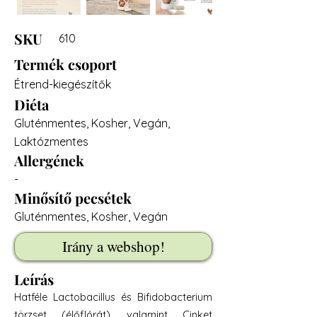
SKU
610
Termék csoport
Étrend-kiegészítők
Diéta
Gluténmentes, Kosher, Vegán,
Laktózmentes
Allergének
-
Minősítő pecsétek
Gluténmentes, Kosher, Vegán
Irány a webshop!
Leírás
Hatféle Lactobacillus és Bifidobacterium
törzset (élőflórát), valamint Cinket