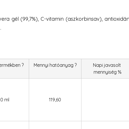
 vera gél (99,7%), C-vitamin (aszkorbinsav), antioxid
.
termékben ?
Mennyi hatóanyag ?
Napi javasolt 
mennyiség %
20 ml
119,60