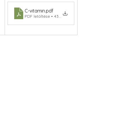
C-vitamin
.pdf
PDF letöltése • 43KB