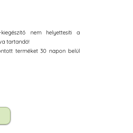
iegészítő nem helyettesíti a
va tartandó!
bontott terméket 30 napon belül