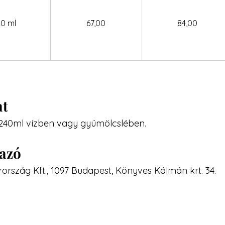
20 ml
67,00
84,00
at
 240ml vízben vagy gyümölcslében.
mazó
ország Kft., 1097 Budapest, Könyves Kálmán krt. 34.