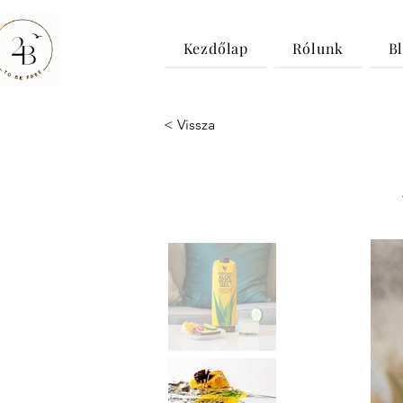
Kezdőlap
Rólunk
B
< Vissza