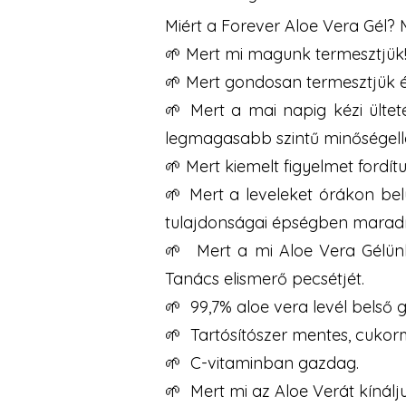
Miért a Forever Aloe Vera Gél? 
🌱 Mert mi magunk termesztjük
🌱 Mert gondosan termesztjük és
🌱 Mert a mai napig kézi ültet
legmagasabb szintű minőségelle
🌱 Mert kiemelt figyelmet fordí
🌱 Mert a leveleket órákon belü
tulajdonságai épségben marad
🌱 Mert a mi Aloe Vera Gélün
Tanács elismerő pecsétjét.
🌱 99,7% aloe vera levél belső g
🌱 Tartósítószer mentes, cukor
🌱 C-vitaminban gazdag.
🌱 Mert mi az Aloe Verát kínál