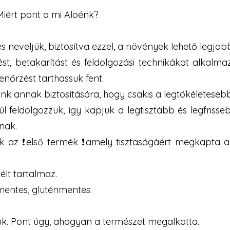
Miért pont a mi Aloénk?
!
 neveljük, biztosítva ezzel, a növények lehető legjob
ést, betakarítást és feldolgozási technikákat alka
nőrzést tarthassuk fent.
tunk annak biztosítására, hogy csakis a legtökéletese
l feldolgozzuk, így kapjuk a legtisztább és legfriss
nak.
k az ❗első termék ❗amely tisztaságáért megkapta
élt tartalmaz.
mentes, gluténmentes.
juk. Pont úgy, ahogyan a természet megalkotta.