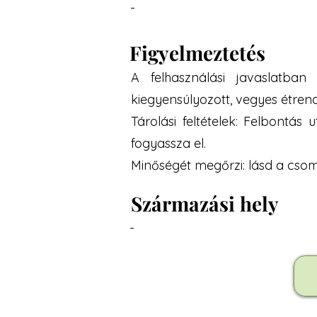
-
Figyelmeztetés
A felhasználási javaslatban
kiegyensúlyozott, vegyes étren
Tárolási feltételek: Felbontá
fogyassza el.
Minőségét megőrzi: lásd a csoma
Származási hely
-