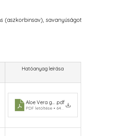
áns (aszkorbinsav), savanyúságot
Hatóanyag leírása
Aloe Vera gél (gr)
.pdf
PDF letöltése • 64KB