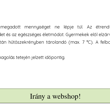
 megadott mennyiséget ne lépje túl. Az étrend-k
det és az egészséges életmódot. Gyermekek elől elzár
s után hűtőszekrényben tárolandó (max. 7 °C). A fel
golás tetején jelzett időpontig.
Irány a webshop!