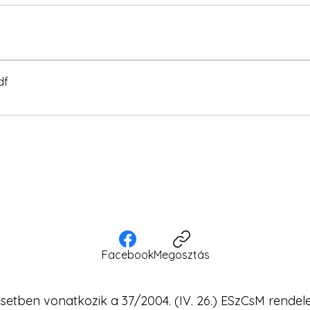
df
Facebook
Megosztás
setben vonatkozik a 37/2004. (IV. 26.) ESzCsM rendelet