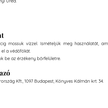
nyl Urea.
at
ig mossuk vízzel. Ismételjük meg használatát, ami
 el a védőfóliát.
k be az érzékeny bőrfelületre.
mazó
ország Kft., 1097 Budapest, Könyves Kálmán krt. 34.