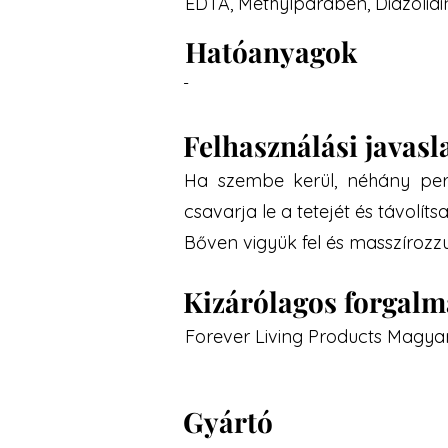
EDTA, Methylparaben, Diazolidi
Hatóanyagok
-
Felhasználási javasl
Ha szembe kerül, néhány perc
csavarja le a tetejét és távolítsa
Bőven vigyük fel és masszírozzu
Kizárólagos forgal
Forever Living Products Magyar
Gyártó