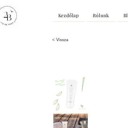
Kezdőlap
Rólunk
B
< Vissza