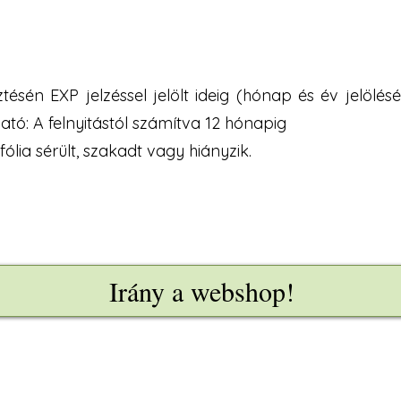
ésén EXP jelzéssel jelölt ideig (hónap és év jelölésé
ató:
A felnyitástól számítva 12 hónapig
fólia sérült, szakadt vagy hiányzik.
Irány a webshop!