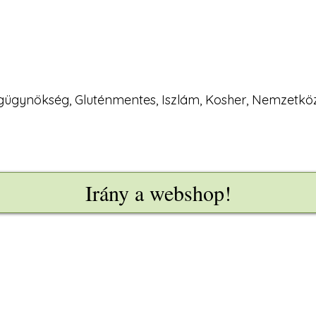
ágügynökség, Gluténmentes, Iszlám, Kosher, Nemzetkö
Irány a webshop!