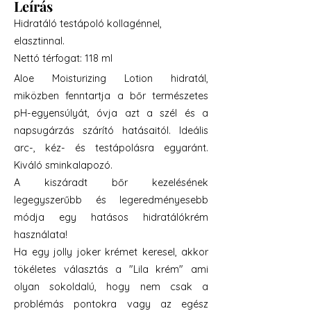
Leírás
Hidratáló testápoló kollagénnel,
elasztinnal.
Nettó térfogat: 118 ml
Aloe Moisturizing Lotion hidratál,
miközben fenntartja a bőr természetes
pH-egyensúlyát, óvja azt a szél és a
napsugárzás szárító hatásaitól. Ideális
arc-, kéz- és testápolásra egyaránt.
Kiváló sminkalapozó.
A kiszáradt bőr kezelésének
legegyszerűbb és legeredményesebb
módja egy hatásos hidratálókrém
használata!
Ha egy jolly joker krémet keresel, akkor
tökéletes választás a "Lila krém" ami
olyan sokoldalú, hogy nem csak a
problémás pontokra vagy az egész