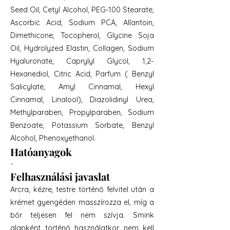
Seed Oil, Cetyl Alcohol, PEG-100 Stearate,
Ascorbic Acid, Sodium PCA, Allantoin,
Dimethicone, Tocopherol, Glycine Soja
Oil, Hydrolyzed Elastin, Collagen, Sodium
Hyaluronate, Caprylyl Glycol, 1,2-
Hexanediol, Citric Acid, Parfum ( Benzyl
Salicylate, Amyl Cinnamal, Hexyl
Cinnamal, Linalool), Diazolidinyl Urea,
Methylparaben, Propylparaben, Sodium
Benzoate, Potassium Sorbate, Benzyl
Alcohol, Phenoxyethanol.
Hatóanyagok
-
Felhasználási javaslat
Arcra, kézre, testre történő felvitel után a
krémet gyengéden masszírozza el, míg a
bőr teljesen fel nem szívja. Smink
alapként történő használatkor nem kell