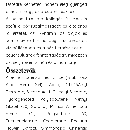
testedre kenheted, hanem elég gyengéd
ahhoz is, hogy az arcodon használd.
A benne található kollagén és elasztin
segíti a bőr rugalmasságát és általános
jó érzetét. Az E-vitamin, az olajok és
kamillakivonat mind segít az elvesztett
víz pótlásában és a bőr természetes pH-
egyensúlyának fenntartásában, miközben
azt selymesen, simán és puhán tartja.
Összetevők
Aloe Bartladensis Leaf Juice (Stabilized·
Aloe Vera Gel), Aqua, C12-15Alkyl
Benzoate, Stearic Acid, Glyceryl Stearate,
Hydrogenated Polyisobutene, Methyl
Gluceth-20, Sorbitol, Prunus Armeniaca
Kernel Oil, Polysorbate 60,
Triethanolamine, Chamomilla Recutita
Flower Extract, Simmondsia Chinensis