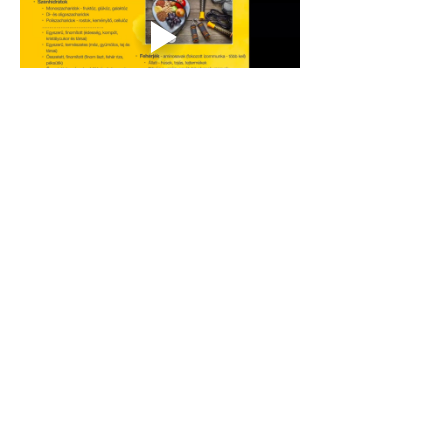
Facebook
Megosztás
A fenti termékre minden esetben vonatkozik a
37/2004. (IV. 26.) ESzCsM rendelet az étrend-
kiegészítőkről.
"6. § (2) Az étrend-kiegészítő jelölése,