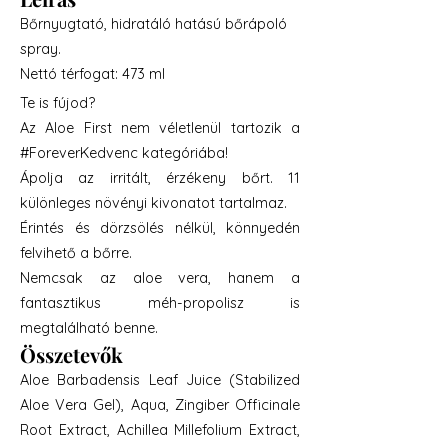
Bőrnyugtató, hidratáló hatású bőrápoló
spray.
Nettó térfogat: 473 ml
Te is fújod?
Az Aloe First nem véletlenül tartozik a
#ForeverKedvenc kategóriába!
Ápolja az irritált, érzékeny bőrt. 11
különleges növényi kivonatot tartalmaz.
Érintés és dörzsölés nélkül, könnyedén
felvihető a bőrre.
Nemcsak az aloe vera, hanem a
fantasztikus méh-propolisz is
megtalálható benne.
Összetevők
Aloe Barbadensis Leaf Juice (Stabilized
Aloe Vera Gel), Aqua, Zingiber Officinale
Root Extract, Achillea Millefolium Extract,