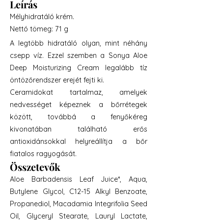
Leírás
Mélyhidratáló krém.
Nettó tömeg: 71 g
A legtöbb hidratáló olyan, mint néhány
csepp víz. Ezzel szemben a Sonya Aloe
Deep Moisturizing Cream legalább tíz
öntözőrendszer erejét fejti ki.
Ceramidokat tartalmaz, amelyek
nedvességet képeznek a bőrrétegek
között, továbbá a fenyőkéreg
kivonatában található erős
antioxidánsokkal helyreállítja a bőr
fiatalos ragyogását.
Összetevők
Aloe Barbadensis Leaf Juice*, Aqua,
Butylene Glycol, C12-15 Alkyl Benzoate,
Propanediol, Macadamia Integrifolia Seed
Oil, Glyceryl Stearate, Lauryl Lactate,