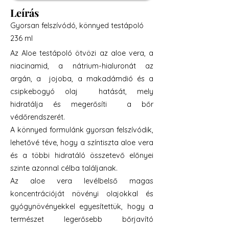
Leírás
Gyorsan felszívódó, könnyed testápoló
236 ml
Az Aloe testápoló ötvözi az aloe vera, a
niacinamid, a nátrium-hialuronát az
argán, a jojoba, a makadámdió és a
csipkebogyó olaj hatását, mely
hidratálja és megerősíti a bőr
védőrendszerét.
A könnyed formulánk gyorsan felszívódik,
lehetővé téve, hogy a színtiszta aloe vera
és a többi hidratáló összetevő előnyei
szinte azonnal célba találjanak.
Az aloe vera levélbelső magas
koncentrációját növényi olajokkal és
gyógynövényekkel egyesítettük, hogy a
természet legerősebb bőrjavító