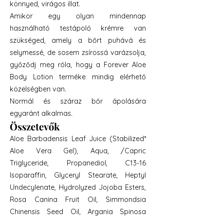
könnyed, virágos illat.
Amikor egy olyan mindennap
használható testápoló krémre van
szükséged, amely a bőrt puhává és
selymessé, de sosem zsírossá varázsolja,
győződj meg róla, hogy a Forever Aloe
Body Lotion terméke mindig elérhető
közelségben van.
Normál és száraz bőr ápolására
egyaránt alkalmas.
Összetevők
Aloe Barbadensis Leaf Juice (Stabilized*
Aloe Vera Gel), Aqua, /Capric
Triglyceride, Propanediol, C13-16
Isoparaffin, Glyceryl Stearate, Heptyl
Undecylenate, Hydrolyzed Jojoba Esters,
Rosa Canina Fruit Oil, Simmondsia
Chinensis Seed Oil, Argania Spinosa