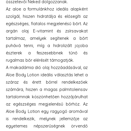
összetevői Neked dolgozzanak.
Az aloe a formulánkhoz ideális alapként
szolgál, hiszen hidratálja és elősegíti az
egészséges, fiatalos megjelenésű bőrt. Az
argán olaj E-vitamint és zsírsavakat
tartalmaz, amelyek segítenek a bőrt
puhává tenni, míg a hidrolizált jojoba
észterek a feszesebbnek tűnő és
rugalmas bőr elérését támogatják.
A makadámia dió olaj hozzáadásával, az
Aloe Body Lotion ideális választás lehet a
száraz és érett bőrrel rendelkezőek
számára, hiszen a magas palmitoleinsav
tartalomnak köszönhetően hozzájárulhat
az egészséges megjelenésű bőrhöz. Az
Aloe Body Lotion egy ragyogó aromával
is rendelkezik, melynek jellemzője az
egyetemes népszerűségnek örvendő