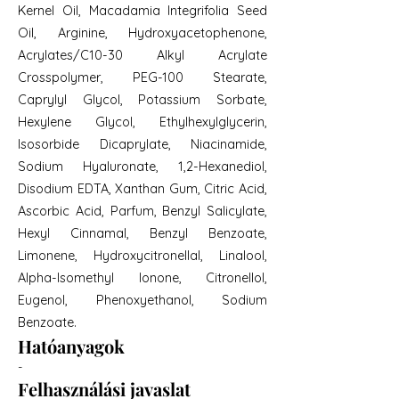
Kernel Oil, Macadamia Integrifolia Seed
Oil, Arginine, Hydroxyacetophenone,
Acrylates/C10-30 Alkyl Acrylate
Crosspolymer, PEG-100 Stearate,
Caprylyl Glycol, Potassium Sorbate,
Hexylene Glycol, Ethylhexylglycerin,
Isosorbide Dicaprylate, Niacinamide,
Sodium Hyaluronate, 1,2-Hexanediol,
Disodium EDTA, Xanthan Gum, Citric Acid,
Ascorbic Acid, Parfum, Benzyl Salicylate,
Hexyl Cinnamal, Benzyl Benzoate,
Limonene, Hydroxycitronellal, Linalool,
Alpha-Isomethyl Ionone, Citronellol,
Eugenol, Phenoxyethanol, Sodium
Benzoate.
Hatóanyagok
-
Felhasználási javaslat