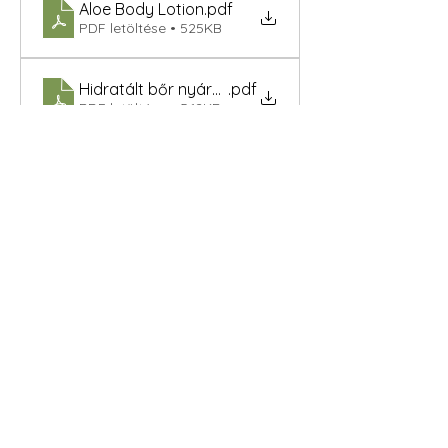
Aloe Body Lotion
.pdf
PDF letöltése • 525KB
Hidratált bőr nyáron is
.pdf
PDF letöltése • 562KB
Aloe Body Lotion 3
.pdf
PDF letöltése • 503KB
Body Lotion 2026,07
.pdf
PDF letöltése • 371KB
Videók