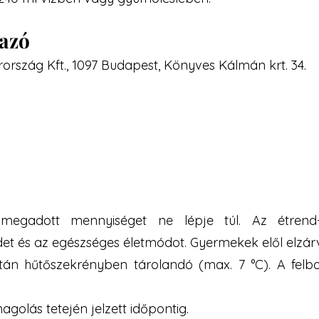
mazó
ország Kft., 1097 Budapest, Könyves Kálmán krt. 34.
 megadott mennyiséget ne lépje túl. Az étrend-k
det és az egészséges életmódot. Gyermekek elől elzár
s után hűtőszekrényben tárolandó (max. 7 °C). A fel
golás tetején jelzett időpontig.