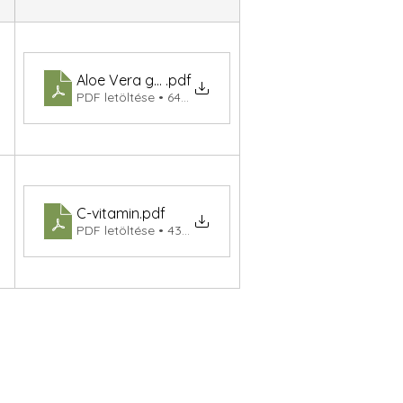
Aloe Vera gél (gr)
.pdf
PDF letöltése • 64KB
C-vitamin
.pdf
PDF letöltése • 43KB