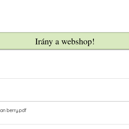
Irány a webshop!
ban berry
.pdf