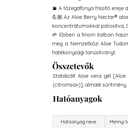
🫐 A tőzegáfonya frissítő ereje 
💪🏼 Az Aloe Berry Nectar® aloe
koncentrátumokkal párosítva, 
🌱 Ebben a finom italban haszn
meg a Nemzetközi Aloe Tudomány
hatékonysági tanúsítványt.
Összetevők
Stabilizált Aloe vera gél [Aloe
(citromsav)], almalé sűrítmény 
Hatóanyagok
Hatóanyag neve
Mennyi 