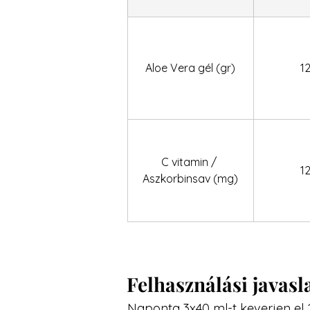
Aloe Vera gél (gr)
1
C vitamin / 
1
Aszkorbinsav (mg)
Felhasználási javasl
Naponta 3x40 ml-t keverjen el