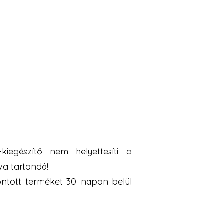
iegészítő nem helyettesíti a
va tartandó!
bontott terméket 30 napon belül