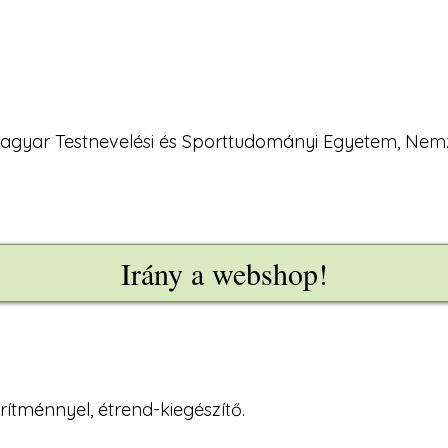
 Magyar Testnevelési és Sporttudományi Egyetem, Ne
Irány a webshop!
ítménnyel, étrend-kiegészítő.