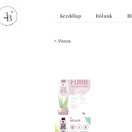
Kezdőlap
Rólunk
B
< Vissza