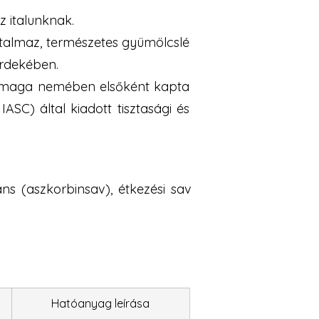
z italunknak.
artalmaz, természetes gyümölcslé
érdekében.
s a maga nemében elsőként kapta
SC) által kiadott tisztasági és
áns (aszkorbinsav), étkezési sav
Hatóanyag leírása