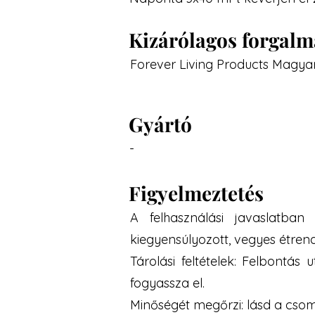
Kizárólagos forgal
Forever Living Products Magyar
Gyártó
-
Figyelmeztetés
A felhasználási javaslatban
kiegyensúlyozott, vegyes étren
Tárolási feltételek: Felbontá
fogyassza el.
Minőségét megőrzi: lásd a csoma