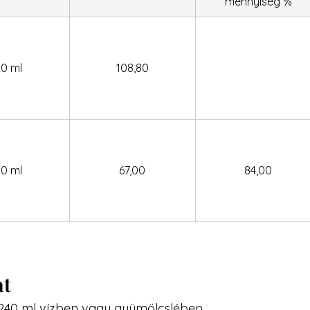
mennyiség %
20 ml
108,80
20 ml
67,00
84,00
at
 240 ml vízben vagy gyümölcslében.