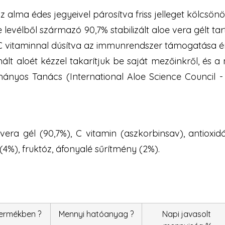
az alma édes jegyeivel párosítva friss jelleget kölcsönö
 levélből származó 90,7% stabilizált aloe vera gélt t
C vitaminnal dúsítva az immunrendszer támogatása 
ált aloét kézzel takarítjuk be saját mezőinkről, é
os Tanács (International Aloe Science Council - IA
 vera gél (90,7%), C vitamin (aszkorbinsav), antioxid
(4%), fruktóz, áfonyalé sűrítmény (2%).
termékben ?
Mennyi hatóanyag ?
Napi javasolt 