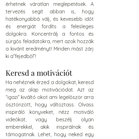
érhetnek váratlan meglepetések. A 
tervezés segít abban is, hogy 
hatékonyabbá válj, és kevesebb időt 
és energiát fordíts a felesleges 
dolgokra. Koncentrálj a fontos és 
sürgős feladatokra, mert azok hozzák 
a kivánt eredményt! Minden mást zárj 
ki a”fejedből”!
Keresd a motivációt
Ha nehéznek érzed a dolgokat, keresd 
meg az alap motivációdat. Azt az 
“igazi” kiváltó okot ami legelőször arra 
ösztönzött, hogy változtass. Olvass 
inspiráló könyveket, nézz motiváló 
videókat, vagy beszélj olyan 
emberekkel, akik inspirálnak és 
támogatnak. Lehet, hogy neked egy 