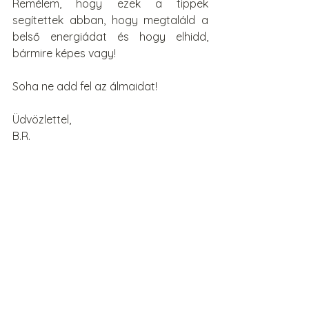
Remélem, hogy ezek a tippek 
segítettek abban, hogy megtaláld a 
belső energiádat és hogy elhidd, 
bármire képes vagy!
Soha ne add fel az álmaidat!
Üdvözlettel,
B.R.
Az összes megtekintése
Friss bejegyzések