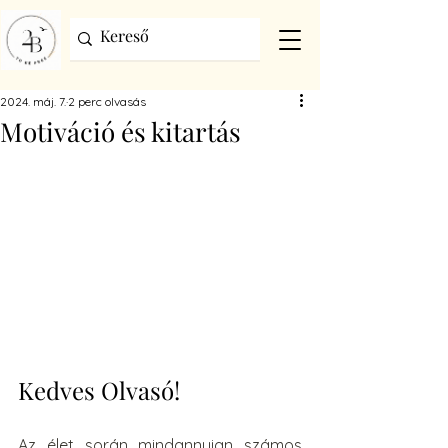
2024. máj. 7.
2 perc olvasás
Motiváció és kitartás
Kedves Olvasó!
Az élet során mindannyian számos 