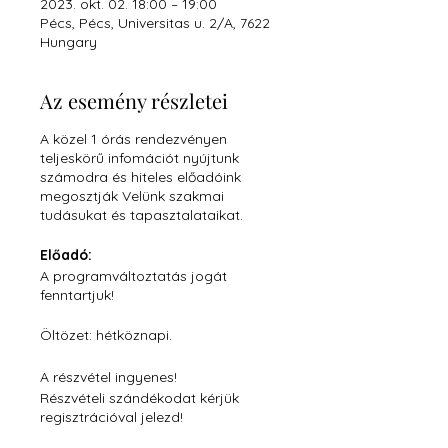
2023. okt. 02. 18:00 – 19:00
Pécs, Pécs, Universitas u. 2/A, 7622
Hungary
Az esemény részletei
A közel 1 órás rendezvényen
teljeskörű infomációt nyújtunk
számodra és hiteles előadóink
megosztják Velünk szakmai
tudásukat és tapasztalataikat.
Előadó:
A programváltoztatás jogát
fenntartjuk!
Öltözet: hétköznapi.
A részvétel ingyenes!
Részvételi szándékodat kérjük
regisztrációval jelezd!