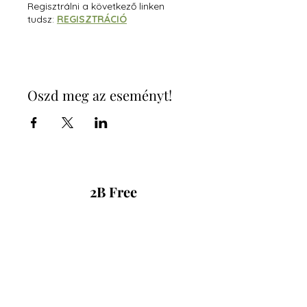
Regisztrálni a következő linken
tudsz:
REGISZTRÁCIÓ
Oszd meg az eseményt!
2B Free
2bforeverliving@gmail.com
FLP Független Üzleti Partner
Barna Beáta E. V.
76535686-2-22